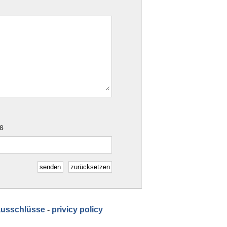
 6
senden
zurücksetzen
ausschlüsse
-
privicy policy