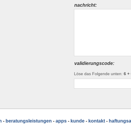
nachricht:
validierungscode:
Löse das Folgende unten:
6 +
n
-
beratungsleistungen
-
apps
-
kunde
-
kontakt
-
haftungs